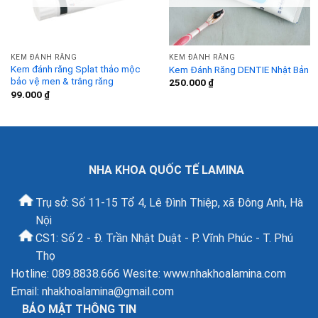
KEM ĐÁNH RĂNG
KEM ĐÁNH RĂNG
Kem đánh răng Splat thảo mộc
Kem Đánh Răng DENTIE Nhật Bản
bảo vệ men & trắng răng
250.000
₫
99.000
₫
NHA KHOA QUỐC TẾ LAMINA
Trụ sở: Số 11-15 Tổ 4, Lê Đình Thiệp, xã Đông Anh, Hà
Nội
CS1: Số 2 - Đ. Trần Nhật Duật - P. Vĩnh Phúc - T. Phú
Thọ
Hotline: 089.8838.666 Wesite: www.nhakhoalamina.com
Email:
nhakhoalamina@gmail.com
BẢO MẬT THÔNG TIN