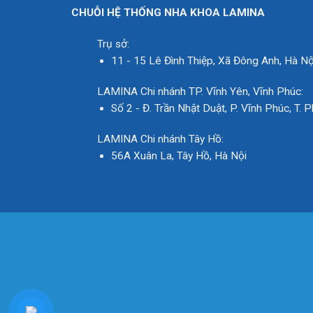
CHUỖI HỆ THỐNG NHA KHOA LAMINA
Trụ sở:
11 - 15 Lê Đình Thiệp, Xã Đông Anh, Hà Nộ
LAMINA Chi nhánh TP. Vĩnh Yên, Vĩnh Phúc:
Số 2 - Đ. Trần Nhật Duật, P. Vĩnh Phúc, T. 
LAMINA Chi nhánh Tây Hồ:
56A Xuân La, Tây Hồ, Hà Nội