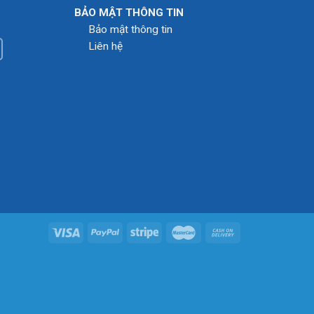
BẢO MẬT THÔNG TIN
Bảo mật thông tin
Liên hệ