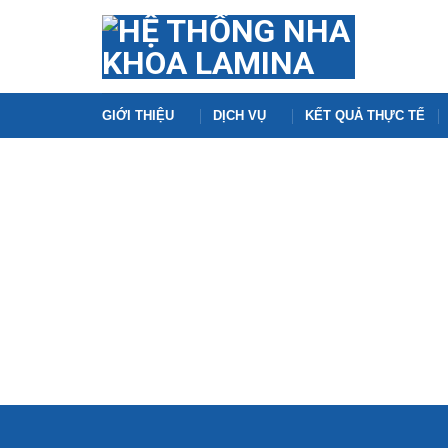
Skip
to
content
GIỚI THIỆU
DỊCH VỤ
KẾT QUẢ THỰC TẾ