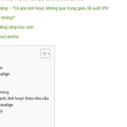
ng – Trả góp linh hoạt, không qua trung gian, lãi suất 0%!
y không?
niềng răng học sinh
khoa Lamina
ới
salign
c
 chóng
ạch, linh hoạt theo nhu cầu
visalign
mỹ