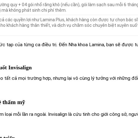
ờng quy + 04 gói nhổ răng khô (nếu cần), gói làm sạch sau mỗi 6 tháng
ị mà không phát sinh chi phí thêm.
 cả các quyền lợi như Lamina Plus, khách hàng còn được tự chọn bác sĩ
 cho khách hàng thân thiết, và dịch vụ chăm sóc chuyên biệt xuyên suố
phức tạp của từng ca điều trị. Đến Nha khoa Lamina, bạn sẽ được t
uốt Invisalign
 tất cả mọi trường hợp, nhưng lại vô cùng lý tưởng với những đố
về thẩm mỹ
 loại mỗi lần ra ngoài. Invisalign là cứu tinh cho giới công sở, ngư