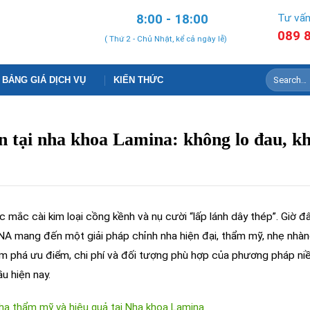
8:00 - 18:00
Tư vấn
089 
( Thứ 2 - Chủ Nhật, kể cả ngày lễ)
BẢNG GIÁ DỊCH VỤ
KIẾN THỨC
gn tại nha khoa Lamina: không lo đau, k
 mắc cài kim loại cồng kềnh và nụ cười “lấp lánh dây thép”. Giờ đâ
INA mang đến một giải pháp chỉnh nha hiện đại, thẩm mỹ, nhẹ nhàn
khám phá ưu điểm, chi phí và đối tượng phù hợp của phương pháp ni
 hiện nay.
nha thẩm mỹ và hiệu quả tại Nha khoa Lamina