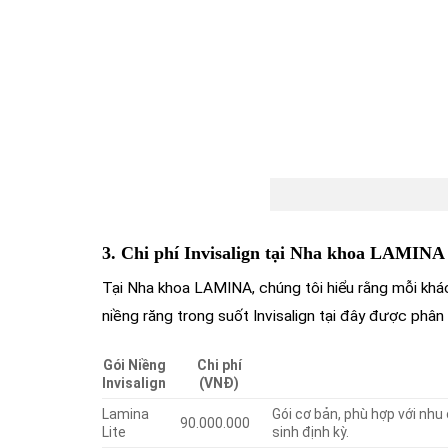
Niềng răn
3. Chi phí Invisalign tại Nha khoa LAMINA 
Tại Nha khoa LAMINA, chúng tôi hiểu rằng mỗi khác
niềng răng trong suốt Invisalign tại đây được phân l
Gói Niềng
Chi phí
Invisalign
(VNĐ)
Lamina
Gói cơ bản, phù hợp với nhu
90.000.000
Lite
sinh định kỳ.