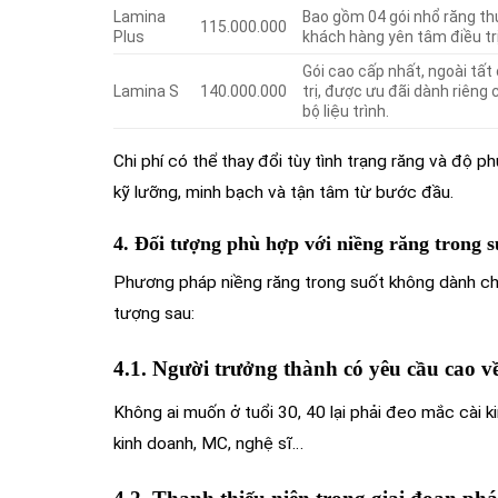
Lamina
Bao gồm 04 gói nhổ răng thư
115.000.000
Plus
khách hàng yên tâm điều tr
Gói cao cấp nhất, ngoài tất
Lamina S
140.000.000
trị, được ưu đãi dành riêng
bộ liệu trình.
Chi phí có thể thay đổi tùy tình trạng răng và độ 
kỹ lưỡng, minh bạch và tận tâm từ bước đầu.
4. Đối tượng phù hợp với niềng răng trong s
Phương pháp niềng răng trong suốt không dành cho
tượng sau:
4.1. Người trưởng thành có yêu cầu cao 
Không ai muốn ở tuổi 30, 40 lại phải đeo mắc cài kim
kinh doanh, MC, nghệ sĩ…