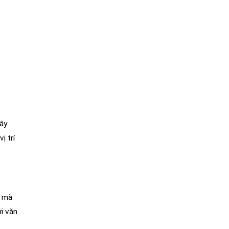
dây
ị trí
i mà
ới văn