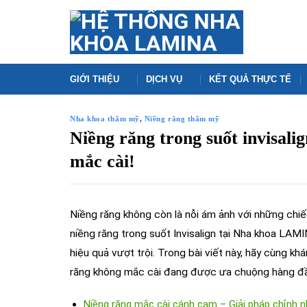
Skip
to
content
GIỚI THIỆU
DỊCH VỤ
KẾT QUẢ THỰC TẾ
Nha khoa thẩm mỹ
,
Niềng răng thẩm mỹ
Niềng răng trong suốt invisali
mắc cài!
Niềng răng không còn là nỗi ám ảnh với những chiếc
niềng răng trong suốt Invisalign tại Nha khoa LAM
hiệu quả vượt trội. Trong bài viết này, hãy cùng 
răng không mắc cài đang được ưa chuộng hàng đầu
Niềng răng mắc cài cánh cam – Giải pháp chỉnh 