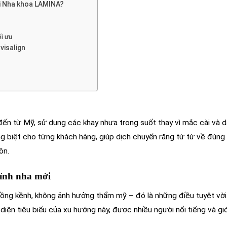
tại Nha khoa LAMINA?
i ưu
visalign
 đến từ Mỹ, sử dụng các khay nhựa trong suốt thay vì mắc cài và 
g biệt cho từng khách hàng, giúp dịch chuyển răng từ từ về đúng v
ôn.
ỉnh nha mới
ồng kềnh, không ảnh hưởng thẩm mỹ – đó là những điều tuyệt vờ
i diện tiêu biểu của xu hướng này, được nhiều người nổi tiếng và gi