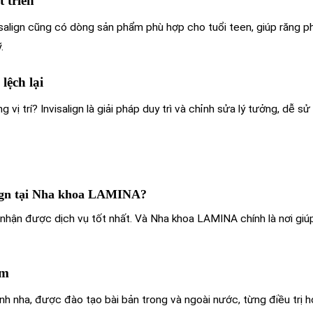
 triển
isalign cũng có dòng sản phẩm phù hợp cho tuổi teen, giúp răng p
.
lệch lại
ị trí? Invisalign là giải pháp duy trì và chỉnh sửa lý tưởng, dễ s
align tại Nha khoa LAMINA?
 nhận được dịch vụ tốt nhất. Và Nha khoa LAMINA chính là nơi giú
ệm
nh nha, được đào tạo bài bản trong và ngoài nước, từng điều trị 