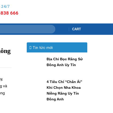
 24/7
8838 666
CART
Tin tức mới
hông
Địa Chỉ Bọc Răng Sứ
Đông Anh Uy Tín
y,
4 Tiêu Chí “Chân Ái”
g và
Khi Chọn Nha Khoa
ềng
Niềng Răng Uy Tín
Đông Anh