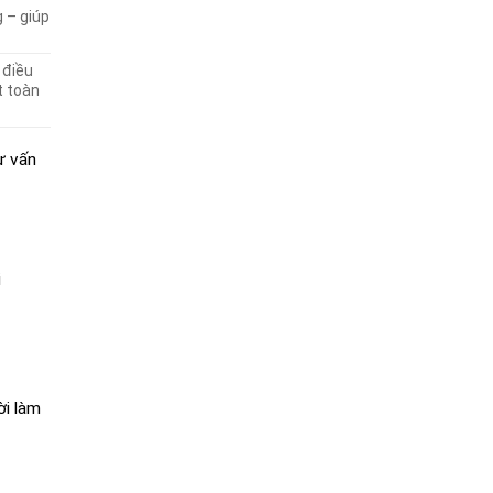
 – giúp
 điều
t toàn
ư vấn
i
ời làm