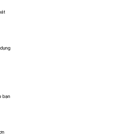
hát
ử dụng
p bạn
hơn