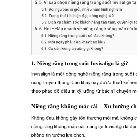
5. Vì sao chọn niềng răng trong suốt Invisalign 
Đội ngũ bác sĩ giỏi, nhiều năm kinh nghiệm
Trang thiết bị hiện đại, công nghệ 4.0
Dịch vụ chăm sóc khách hàng tận tâm, quyền lợi tố
6. Hỏi – Đáp nhanh về niềng răng không mắc cài In
Niềng răng trong suốt có đau không?
Mỗi ngày phải đeo khay bao lâu?
Có cần kiêng ăn uống gì không?
1. Niềng răng trong suốt Invisalign là gì?
Invisalign là một công nghệ niềng răng trong suốt
cung truyền thống. Các khay này được thiết kế riên
theo phác đồ điều trị kỹ lưỡng từ bác sĩ chuyên m
Niềng răng không mắc cài – Xu hướng ch
Không đau, không gây tổn thương môi má, không c
niềng răng không mắc cài mang lại. Invisalign là đạ
phòng tin tưởng lựa chọn.