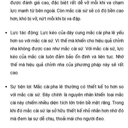
được đánh giá cao, đặc biệt rất dễ vỡ mỗi khi va chạm
lực mạnh từ bên ngoài. Còn mắc cài sứ sẽ có độ bền cao
hơn, khó bị vỡ, nứt mỗi khi bị va đập.
Lực tác động: Lực kéo của dây cung mắc cài pha lê yếu
hơn so với mắc cài sứ. Vì thế mà khiến cho hiệu quả chỉnh
nha không được cao như mắc cài sứ. Với mắc cài sứ, lực
kéo của mắc cài luôn đảm bảo ổn định và liên tục. Nhờ
thế mà hiệu quả chỉnh nha của phương pháp này sẽ rất
cao.
Sự tiện lợi: Mắc cài pha lê thường có thiết kế to hơn so
với mắc cài sứ. Đây chính là nguyên nhân khiến loại mắc
cài này chiếm nhiều diện tích lớn trên bề mặt răng. Trong
khi đó mắc cài sứ lại sở hữu thiết kế nhỏ nhắn hơn nhờ đó
mà đem lại sự dễ chịu, thoải mái cho người đeo.