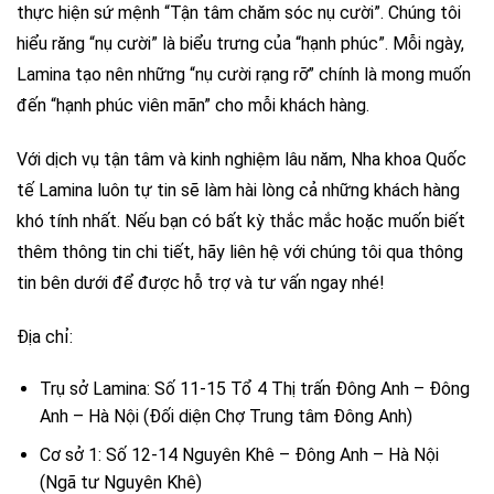
thực hiện sứ mệnh “Tận tâm chăm sóc nụ cười”. Chúng tôi
hiểu răng “nụ cười” là biểu trưng của “hạnh phúc”. Mỗi ngày,
Lamina tạo nên những “nụ cười rạng rỡ” chính là mong muốn
đến “hạnh phúc viên mãn” cho mỗi khách hàng.
Với dịch vụ tận tâm và kinh nghiệm lâu năm, Nha khoa Quốc
tế Lamina luôn tự tin sẽ làm hài lòng cả những khách hàng
khó tính nhất. Nếu bạn có bất kỳ thắc mắc hoặc muốn biết
thêm thông tin chi tiết, hãy liên hệ với chúng tôi qua thông
tin bên dưới để được hỗ trợ và tư vấn ngay nhé!
Địa chỉ:
Trụ sở Lamina: Số 11-15 Tổ 4 Thị trấn Đông Anh – Đông
Anh – Hà Nội (Đối diện Chợ Trung tâm Đông Anh)
Cơ sở 1: Số 12-14 Nguyên Khê – Đông Anh – Hà Nội
(Ngã tư Nguyên Khê)