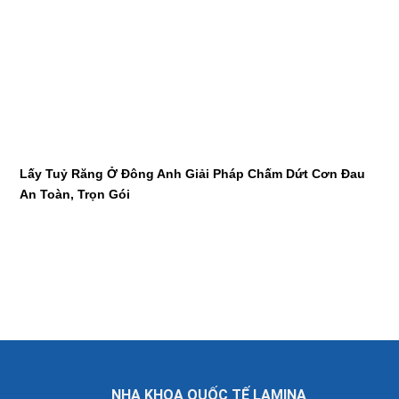
Lấy Tuỷ Răng Ở Đông Anh Giải Pháp Chấm Dứt Cơn Đau
An Toàn, Trọn Gói
NHA KHOA QUỐC TẾ LAMINA