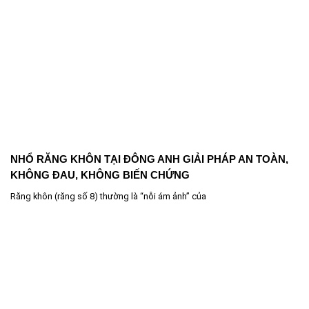
NHỔ RĂNG KHÔN TẠI ĐÔNG ANH GIẢI PHÁP AN TOÀN,
KHÔNG ĐAU, KHÔNG BIẾN CHỨNG
Răng khôn (răng số 8) thường là “nỗi ám ảnh” của