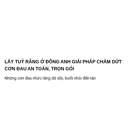
LẤY TUỶ RĂNG Ở ĐÔNG ANH GIẢI PHÁP CHẤM DỨT
CƠN ĐAU AN TOÀN, TRỌN GÓI
Những cơn đau nhức răng dữ dội, buốt nhói đến tận