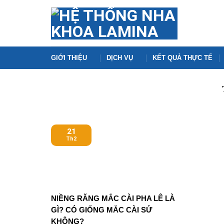
Skip
to
content
GIỚI THIỆU
DỊCH VỤ
KẾT QUẢ THỰC TẾ
21
Th2
NIỀNG RĂNG MẮC CÀI PHA LÊ LÀ
GÌ? CÓ GIỐNG MẮC CÀI SỨ
KHÔNG?