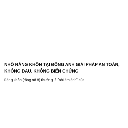
NHỔ RĂNG KHÔN TẠI ĐÔNG ANH GIẢI PHÁP AN TOÀN,
KHÔNG ĐAU, KHÔNG BIẾN CHỨNG
Răng khôn (răng số 8) thường là “nỗi ám ảnh” của