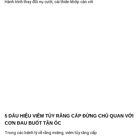
Hành trình thay đổi nụ cười, cải thiện khớp cắn với
5 DẤU HIỆU VIÊM TỦY RĂNG CẤP ĐỪNG CHỦ QUAN VỚI
CƠN ĐAU BUỐT TẬN ÓC
Trong các bệnh lý về răng miệng, viêm tủy răng cấp