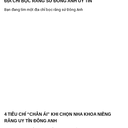
ĐỊA CHỈ BỌC RĂNG SỨ ĐÔNG ANH UY TÍN
Bạn đang tìm một địa chỉ bọc răng sứ Đông Anh
4 TIÊU CHÍ “CHÂN ÁI” KHI CHỌN NHA KHOA NIỀNG
RĂNG UY TÍN ĐÔNG ANH