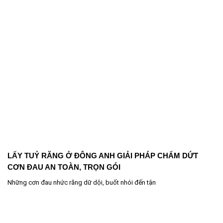
LẤY TUỶ RĂNG Ở ĐÔNG ANH GIẢI PHÁP CHẤM DỨT
CƠN ĐAU AN TOÀN, TRỌN GÓI
Những cơn đau nhức răng dữ dội, buốt nhói đến tận