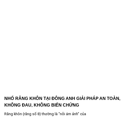
NHỔ RĂNG KHÔN TẠI ĐÔNG ANH GIẢI PHÁP AN TOÀN,
KHÔNG ĐAU, KHÔNG BIẾN CHỨNG
Răng khôn (răng số 8) thường là “nỗi ám ảnh” của