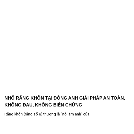
NHỔ RĂNG KHÔN TẠI ĐÔNG ANH GIẢI PHÁP AN TOÀN,
KHÔNG ĐAU, KHÔNG BIẾN CHỨNG
Răng khôn (răng số 8) thường là “nỗi ám ảnh” của