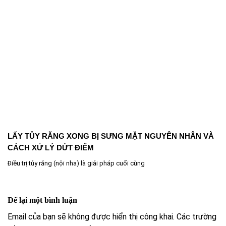
LẤY TỦY RĂNG XONG BỊ SƯNG MẶT NGUYÊN NHÂN VÀ
CÁCH XỬ LÝ DỨT ĐIỂM
Điều trị tủy răng (nội nha) là giải pháp cuối cùng
Để lại một bình luận
Email của bạn sẽ không được hiển thị công khai.
Các trường