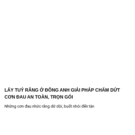
LẤY TUỶ RĂNG Ở ĐÔNG ANH GIẢI PHÁP CHẤM DỨT
CƠN ĐAU AN TOÀN, TRỌN GÓI
Những cơn đau nhức răng dữ dội, buốt nhói đến tận