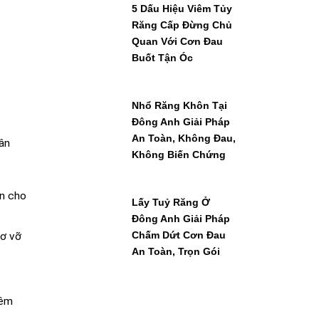
5 Dấu Hiệu Viêm Tủy
Răng Cấp Đừng Chủ
Quan Với Cơn Đau
Buốt Tận Óc
Nhổ Răng Khôn Tại
Đông Anh Giải Pháp
An Toàn, Không Đau,
ân
Không Biến Chứng
ện cho
Lấy Tuỷ Răng Ở
Đông Anh Giải Pháp
Chấm Dứt Cơn Đau
cơ vỡ
An Toàn, Trọn Gói
iêm