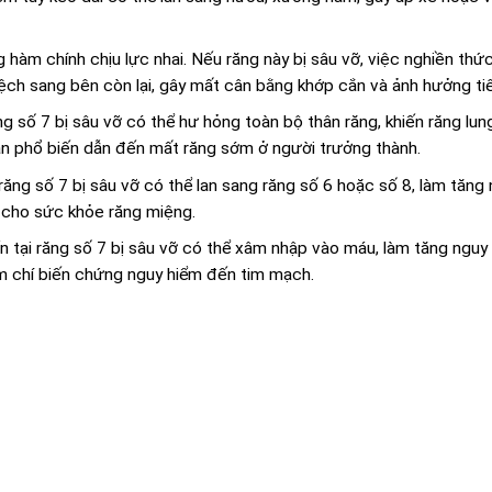
 hàm chính chịu lực nhai. Nếu răng này bị sâu vỡ, việc nghiền thứ
lệch sang bên còn lại, gây mất cân bằng khớp cắn và ảnh hưởng ti
ng số 7 bị sâu vỡ có thể hư hỏng toàn bộ thân răng, khiến răng lung
ân phổ biến dẫn đến mất răng sớm ở người trưởng thành.
răng số 7 bị sâu vỡ có thể lan sang răng số 6 hoặc số 8, làm tăng
n cho sức khỏe răng miệng.
n tại răng số 7 bị sâu vỡ có thể xâm nhập vào máu, làm tăng nguy
m chí biến chứng nguy hiểm đến tim mạch.