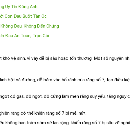
ăng Uy Tín Đông Anh
ới Cơn Đau Buốt Tận Óc
, Không Đau, Không Biến Chứng
ơn Đau An Toàn, Trọn Gói
 khó vệ sinh, vì vậy dễ bị sâu hoặc tổn thương. Một số nguyên nh
 tinh bột và đường, dễ bám vào hố rãnh của răng số 7, tạo điều ki
gọt có gas, đồ ngọt, đồ cứng làm men răng suy yếu, tăng nguy 
hiến răng có thể khiến răng số 7 bị mẻ, nứt.
nếu không hàn trám sớm sẽ lan rộng, khiến răng số 7 bị sâu vỡ ngh