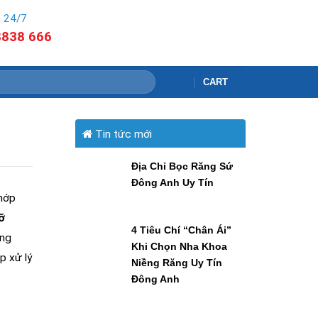
 24/7
8838 666
CART
Tin tức mới
Địa Chỉ Bọc Răng Sứ
Đông Anh Uy Tín
khớp
ỡ
4 Tiêu Chí “Chân Ái”
ăng
Khi Chọn Nha Khoa
p xử lý
Niềng Răng Uy Tín
Đông Anh