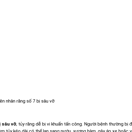
n nhân răng số 7 bị sâu vỡ
ị sâu vỡ
, tủy răng dễ bị vi khuẩn tấn công. Người bệnh thường bị 
viêm tủy kéo dài có thể lan sang nướu, xương hàm, gây áp xe hoặc 