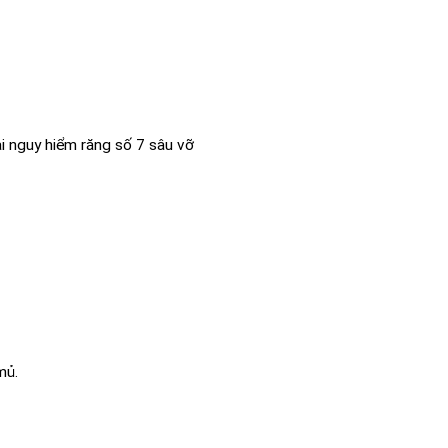
i nguy hiểm răng số 7 sâu vỡ
mủ.