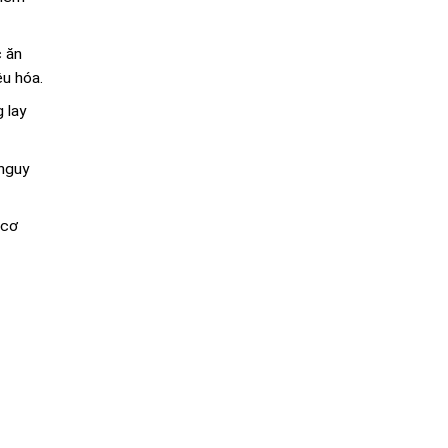
c ăn
êu hóa.
 lay
 nguy
 cơ