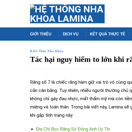
Skip
to
content
GIỚI THIỆU
DỊCH VỤ
KẾT QUẢ THỰC TẾ
Kiến Thức Nha Khoa
Tác hại nguy hiểm to lớn khi ră
Răng số 7 là chiếc răng hàm giữ vai trò vô cùng qu
cắn cân bằng. Tuy nhiên, nhiều người thường chủ q
không chỉ gây đau nhức, mất thẩm mỹ mà còn tiềm 
miệng và toàn thân. Trong bài viết này, Lamina sẽ 
khi gặp tình trạng này.
Địa Chỉ Bọc Răng Sứ Đông Anh Uy Tín