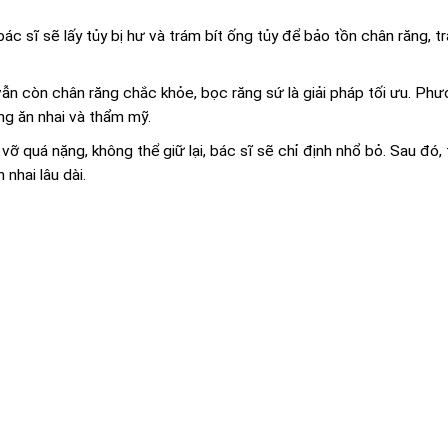
bác sĩ sẽ lấy tủy bị hư và trám bít ống tủy để bảo tồn chân răng, t
vẫn còn chân răng chắc khỏe, bọc răng sứ là giải pháp tối ưu. Ph
ng ăn nhai và thẩm mỹ.
vỡ quá nặng, không thể giữ lại, bác sĩ sẽ chỉ định nhổ bỏ. Sau đó,
nhai lâu dài.