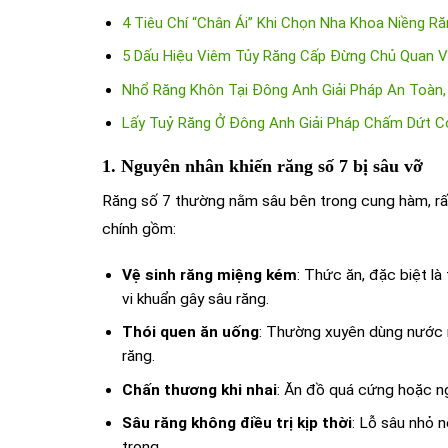
4 Tiêu Chí “Chân Ái” Khi Chọn Nha Khoa Niềng R
5 Dấu Hiệu Viêm Tủy Răng Cấp Đừng Chủ Quan V
Nhổ Răng Khôn Tại Đông Anh Giải Pháp An Toàn
Lấy Tuỷ Răng Ở Đông Anh Giải Pháp Chấm Dứt C
1. Nguyên nhân khiến răng số 7 bị sâu vỡ
Răng số 7 thường nằm sâu bên trong cung hàm, rất
chính gồm:
Vệ sinh răng miệng kém
: Thức ăn, đặc biệt là
vi khuẩn gây sâu răng.
Thói quen ăn uống
: Thường xuyên dùng nước n
răng.
Chấn thương khi nhai
: Ăn đồ quá cứng hoặc ng
Sâu răng không điều trị kịp thời
: Lỗ sâu nhỏ 
trọng.