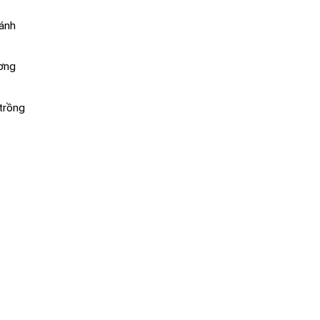
ránh
ương
 trồng