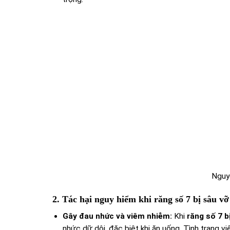
Nguyê
2. Tác hại nguy hiểm khi răng số 7 bị sâu vỡ
Gây đau nhức và viêm nhiễm:
Khi
răng số 7 b
nhức dữ dội, đặc biệt khi ăn uống. Tình trạng 