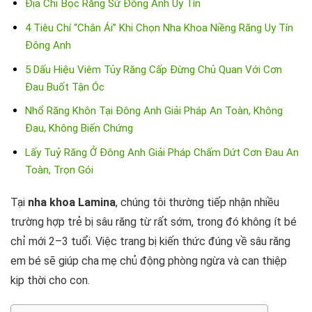
Địa Chỉ Bọc Răng Sứ Đông Anh Uy Tín
4 Tiêu Chí “Chân Ái” Khi Chọn Nha Khoa Niềng Răng Uy Tín
Đông Anh
5 Dấu Hiệu Viêm Tủy Răng Cấp Đừng Chủ Quan Với Cơn
Đau Buốt Tận Óc
Nhổ Răng Khôn Tại Đông Anh Giải Pháp An Toàn, Không
Đau, Không Biến Chứng
Lấy Tuỷ Răng Ở Đông Anh Giải Pháp Chấm Dứt Cơn Đau An
Toàn, Trọn Gói
Tại
nha khoa Lamina
, chúng tôi thường tiếp nhận nhiều
trường hợp trẻ bị sâu răng từ rất sớm, trong đó không ít bé
chỉ mới 2–3 tuổi. Việc trang bị kiến thức đúng về sâu răng
em bé sẽ giúp cha mẹ chủ động phòng ngừa và can thiệp
kịp thời cho con.