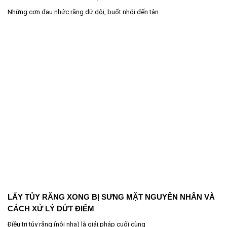
Những cơn đau nhức răng dữ dội, buốt nhói đến tận
LẤY TỦY RĂNG XONG BỊ SƯNG MẶT NGUYÊN NHÂN VÀ
CÁCH XỬ LÝ DỨT ĐIỂM
Điều trị tủy răng (nội nha) là giải pháp cuối cùng