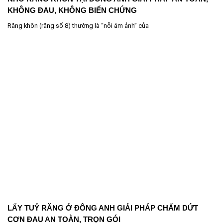
KHÔNG ĐAU, KHÔNG BIẾN CHỨNG
Răng khôn (răng số 8) thường là “nỗi ám ảnh” của
LẤY TUỶ RĂNG Ở ĐÔNG ANH GIẢI PHÁP CHẤM DỨT
CƠN ĐAU AN TOÀN, TRỌN GÓI