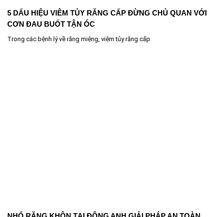
5 DẤU HIỆU VIÊM TỦY RĂNG CẤP ĐỪNG CHỦ QUAN VỚI
CƠN ĐAU BUỐT TẬN ÓC
Trong các bệnh lý về răng miệng, viêm tủy răng cấp
NHỔ RĂNG KHÔN TẠI ĐÔNG ANH GIẢI PHÁP AN TOÀN,