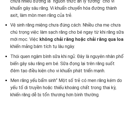
chứa nhiều đường là “nguồn thức ăn lý tưởng” cho vi
khuẩn gây sâu răng. Vi khuẩn chuyển hóa đường thành
axit, làm mòn men răng của trẻ.
Vệ sinh răng miệng chưa đúng cách: Nhiều cha mẹ chưa
chú trọng việc làm sạch răng cho bé ngay từ khi răng sữa
mới mọc. Việc
không chải răng hoặc chải răng qua loa
khiến mảng bám tích tụ lâu ngày.
Thói quen ngậm bình sữa khi ngủ: Đây là nguyên nhân phổ
biến gây sâu răng em bé. Sữa đọng lại trên răng suốt
đêm tạo điều kiện cho vi khuẩn phát triển mạnh.
Men răng yếu bẩm sinh” Một số trẻ có men răng kém do
yếu tố di truyền hoặc thiếu khoáng chất trong thai kỳ,
khiến răng dễ bị tổn thương hơn bình thường.