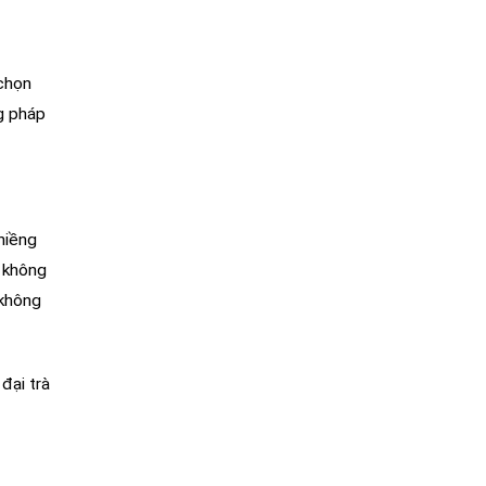
 chọn
g pháp
niềng
 không
 không
đại trà