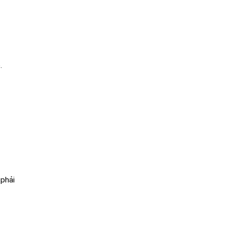
.
 phải