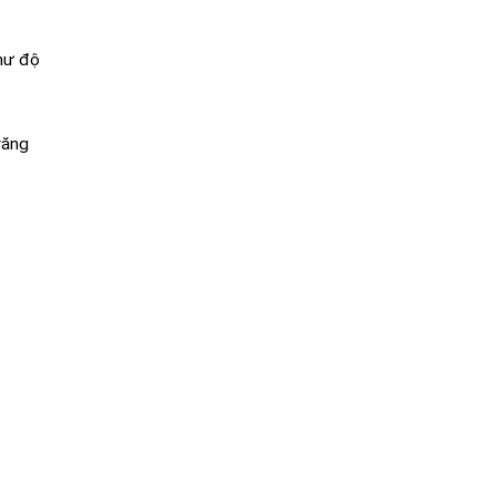
như độ
răng