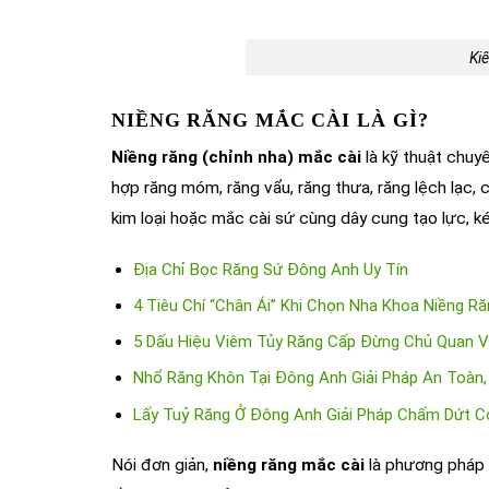
Kiế
NIỀNG RĂNG MẮC CÀI LÀ GÌ?
Niềng răng
(chỉnh nha) mắc cài
là kỹ thuật chuy
hợp răng móm, răng vẩu, răng thưa, răng lệch lạc,
kim loại hoặc mắc cài sứ cùng dây cung tạo lực, kéo
Địa Chỉ Bọc Răng Sứ Đông Anh Uy Tín
4 Tiêu Chí “Chân Ái” Khi Chọn Nha Khoa Niềng R
5 Dấu Hiệu Viêm Tủy Răng Cấp Đừng Chủ Quan V
Nhổ Răng Khôn Tại Đông Anh Giải Pháp An Toàn
Lấy Tuỷ Răng Ở Đông Anh Giải Pháp Chấm Dứt C
Nói đơn giản,
niềng răng mắc cài
là phương pháp 