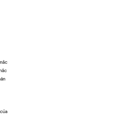
 mắc
 mắc
hân
 của