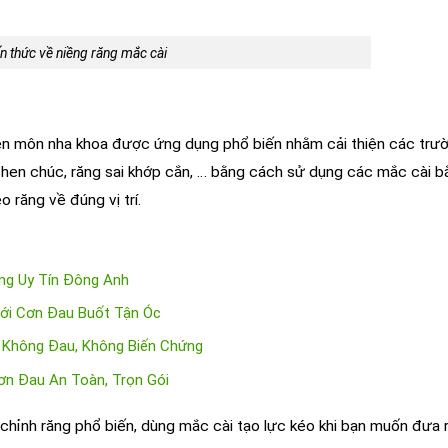
n thức về niềng răng mắc cài
ên môn nha khoa được ứng dụng phổ biến nhằm cải thiện các trư
 chen chúc, răng sai khớp cắn, … bằng cách sử dụng các mắc cài b
 răng về đúng vị trí.
ăng Uy Tín Đông Anh
ới Cơn Đau Buốt Tận Óc
, Không Đau, Không Biến Chứng
ơn Đau An Toàn, Trọn Gói
chỉnh răng phổ biến, dùng mắc cài tạo lực kéo khi bạn muốn đưa 