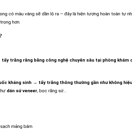
trong có màu vàng sẽ dần lộ ra – đây là hiện tượng hoàn toàn tự nh
trọng hơn.
?
→
tẩy trắng răng bằng công nghệ chuyên sâu tại phòng khám 
huốc kháng sinh
→
tẩy trắng thông thường gần như không hiệ
 như
dán sứ veneer
, bọc răng sứ…
 sạch mảng bám