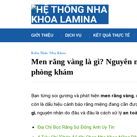
Skip
to
content
GIỚI THIỆU
DỊCH VỤ
KẾT QUẢ THỰC TẾ
Kiến Thức Nha Khoa
Men răng vàng là gì? Nguyên nh
phòng khám
Bạn từng soi gương và phát hiện
men răng vàng
,
còn là dấu hiệu cảnh báo răng miệng đang cần đượ
gì
, nguyên nhân do đâu và đâu là cách xử lý
an toà
Địa Chỉ Bọc Răng Sứ Đông Anh Uy Tín