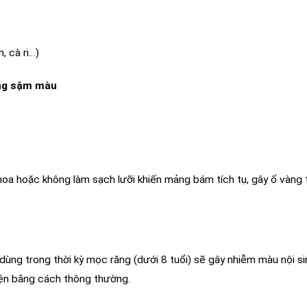
 cà ri…)
ng sậm màu
oa hoặc không làm sạch lưỡi khiến mảng bám tích tụ, gây ố vàng 
dùng trong thời kỳ mọc răng (dưới 8 tuổi) sẽ gây nhiễm màu nội si
hiện bằng cách thông thường.