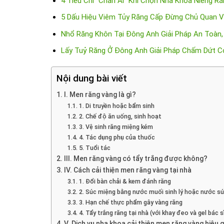
4 Tiêu Chí “Chân Ái” Khi Chọn Nha Khoa Niềng R
5 Dấu Hiệu Viêm Tủy Răng Cấp Đừng Chủ Quan V
Nhổ Răng Khôn Tại Đông Anh Giải Pháp An Toàn
Lấy Tuỷ Răng Ở Đông Anh Giải Pháp Chấm Dứt C
Nội dung bài viết
I. Men răng vàng là gì?
1. Di truyền hoặc bẩm sinh
2. Chế độ ăn uống, sinh hoạt
3. Vệ sinh răng miệng kém
4. Tác dụng phụ của thuốc
5. Tuổi tác
III. Men răng vàng có tẩy trắng được không?
IV. Cách cải thiện men răng vàng tại nhà
1. Đổi bàn chải & kem đánh răng
2. Súc miệng bằng nước muối sinh lý hoặc nước s
3. Hạn chế thực phẩm gây vàng răng
4. Tẩy trắng răng tại nhà (với khay đeo và gel bác s
V. Dịch vụ nha khoa cải thiện men răng vàng hiệu 