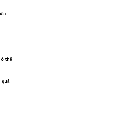
iên
có thể
u quả
,