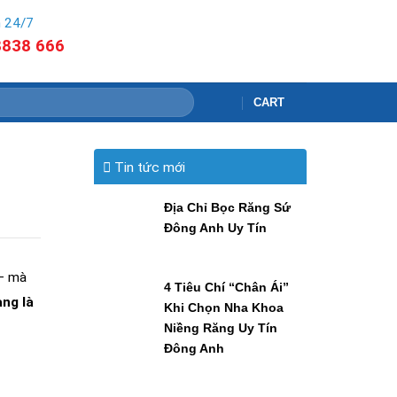
 24/7
8838 666
CART
Tin tức mới
Địa Chỉ Bọc Răng Sứ
Đông Anh Uy Tín
 – mà
4 Tiêu Chí “Chân Ái”
ng là
Khi Chọn Nha Khoa
Niềng Răng Uy Tín
Đông Anh