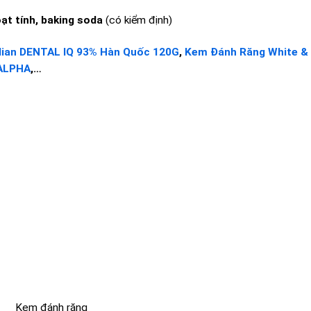
oạt tính, baking soda
(có kiểm định)
ian DENTAL IQ 93% Hàn Quốc 120G
,
Kem Đánh Răng White &
 ALPHA
,…
Kem đánh răng