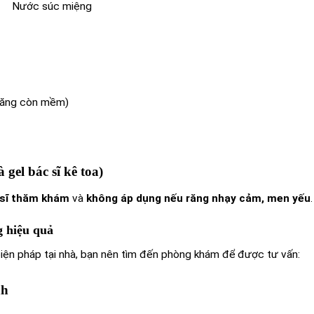
Nước súc miệng
 răng còn mềm)
 gel bác sĩ kê toa)
 sĩ thăm khám
và
không áp dụng nếu răng nhạy cảm, men yếu
.
g hiệu quả
biện pháp tại nhà, bạn nên tìm đến phòng khám để được tư vấn:
nh