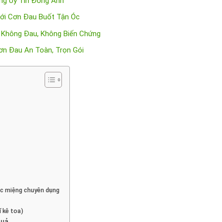
ăng Uy Tín Đông Anh
ới Cơn Đau Buốt Tận Óc
, Không Đau, Không Biến Chứng
ơn Đau An Toàn, Trọn Gói
úc miệng chuyên dụng
ĩ kê toa)
quả