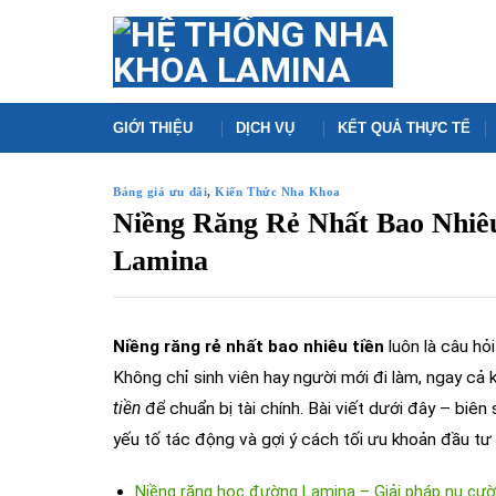
Skip
to
content
GIỚI THIỆU
DỊCH VỤ
KẾT QUẢ THỰC TẾ
Bảng giá ưu đãi
,
Kiến Thức Nha Khoa
Niềng Răng Rẻ Nhất Bao Nhiê
Lamina
Niềng răng rẻ nhất bao nhiêu tiền
luôn là câu hỏ
Không chỉ sinh viên hay người mới đi làm, ngay c
tiền
để chuẩn bị tài chính. Bài viết dưới đây – biê
yếu tố tác động và gợi ý cách tối ưu khoản đầu t
Niềng răng học đường Lamina – Giải pháp nụ cườ