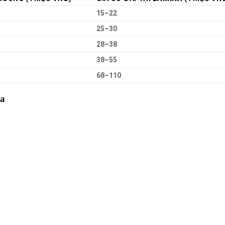
15–22
25–30
28–38
38–55
68–110
na