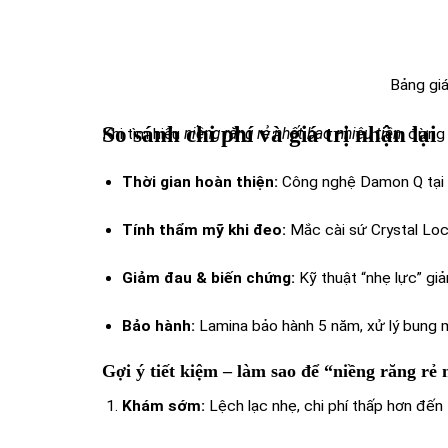
Bảng giá
S
o sánh chi phí và giá trị nhận lại
Khi tìm hiểu
niềng răng rẻ nhất bao nhiêu tiền
, đừng 
Thời gian hoàn thiện:
Công nghệ Damon Q tại 
Tính thẩm mỹ khi đeo:
Mắc cài sứ Crystal Loc
Giảm đau & biến chứng:
Kỹ thuật “nhẹ lực” gi
Bảo hành:
Lamina bảo hành 5 năm, xử lý bung m
Gợi ý tiết kiệm – làm sao để “niềng răng rẻ 
Khám sớm:
Lệch lạc nhẹ, chi phí thấp hơn đến