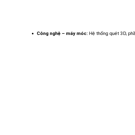
Công nghệ – máy móc:
Hệ thống quét 3D, phầ