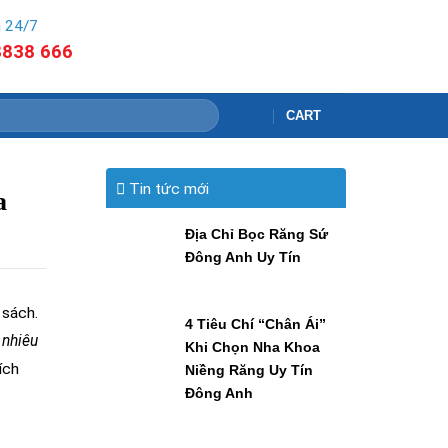
 24/7
8838 666
CART
Tin tức mới
a
Địa Chỉ Bọc Răng Sứ
Đông Anh Uy Tín
 sách.
4 Tiêu Chí “Chân Ái”
 nhiêu
Khi Chọn Nha Khoa
ích
Niềng Răng Uy Tín
Đông Anh