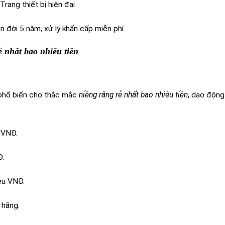
Trang thiết bị hiện đại
 đời 5 năm, xử lý khẩn cấp miễn phí.
ẻ nhất bao nhiêu tiền
 phổ biến cho thắc mắc
niềng răng rẻ nhất bao nhiêu tiền
, dao độn
 VNĐ.
Đ.
iệu VNĐ.
 hãng.