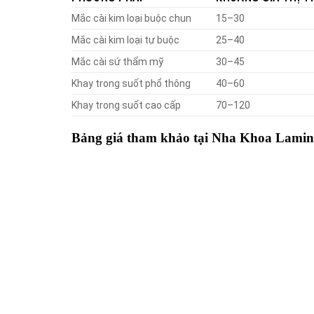
Mắc cài kim loại buộc chun
15–30
Mắc cài kim loại tự buộc
25–40
Mắc cài sứ thẩm mỹ
30–45
Khay trong suốt phổ thông
40–60
Khay trong suốt cao cấp
70–120
Bảng giá tham khảo tại Nha Khoa Lami