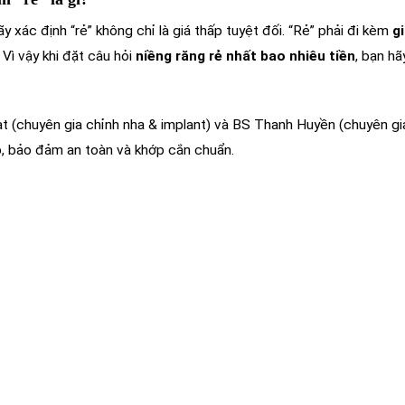
hãy xác định “rẻ” không chỉ là giá thấp tuyệt đối. “Rẻ” phải đi kèm
gi
 Vì vậy khi đặt câu hỏi
niềng răng rẻ nhất bao nhiêu tiền
, bạn hã
 (chuyên gia chỉnh nha & implant) và BS Thanh Huyền (chuyên gi
iếp, bảo đảm an toàn và khớp cắn chuẩn.