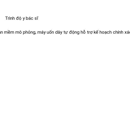
Trình độ y bác sĩ
n mềm mô phỏng, máy uốn dây tự động hỗ trợ kế hoạch chính xá