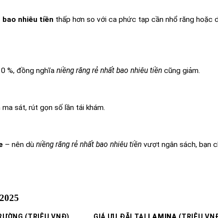
 bao nhiêu tiền
thấp hơn so với ca phức tạp cần nhổ răng hoặc 
–30 %, đồng nghĩa
niềng răng rẻ nhất bao nhiêu tiền
cũng giảm.
ma sát, rút gọn số lần tái khám.
e
– nên dù
niềng răng rẻ nhất bao nhiêu tiền
vượt ngân sách, bạn c
 2025
RƯỜNG (TRIỆU VNĐ)
GIÁ ƯU ĐÃI TẠI
LAMINA
(TRIỆU VN