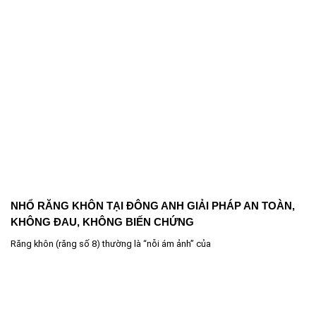
NHỔ RĂNG KHÔN TẠI ĐÔNG ANH GIẢI PHÁP AN TOÀN,
KHÔNG ĐAU, KHÔNG BIẾN CHỨNG
Răng khôn (răng số 8) thường là “nỗi ám ảnh” của