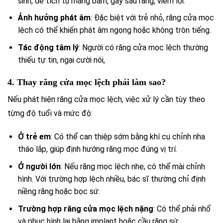
sinh, dễ tích tụ mảng bám, gây sâu răng, viêm lợi.
Ảnh hưởng phát âm
: Đặc biệt với trẻ nhỏ, răng cửa mọc
lệch có thể khiến phát âm ngọng hoặc không tròn tiếng.
Tác động tâm lý
: Người có răng cửa mọc lệch thường
thiếu tự tin, ngại cười nói,
4. Thay răng cửa mọc lệch phải làm sao?
Nếu phát hiện răng cửa mọc lệch, việc xử lý cần tùy theo
từng độ tuổi và mức độ:
Ở trẻ em
: Có thể can thiệp sớm bằng khí cụ chỉnh nha
tháo lắp, giúp định hướng răng mọc đúng vị trí.
Ở người lớn
: Nếu răng mọc lệch nhẹ, có thể mài chỉnh
hình. Với trường hợp lệch nhiều, bác sĩ thường chỉ định
niềng răng hoặc bọc sứ.
Trường hợp răng cửa mọc lệch nặng
: Có thể phải nhổ
và phục hình lại bằng implant hoặc cầu răng sứ.