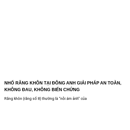
NHỔ RĂNG KHÔN TẠI ĐÔNG ANH GIẢI PHÁP AN TOÀN,
KHÔNG ĐAU, KHÔNG BIẾN CHỨNG
Răng khôn (răng số 8) thường là “nỗi ám ảnh” của