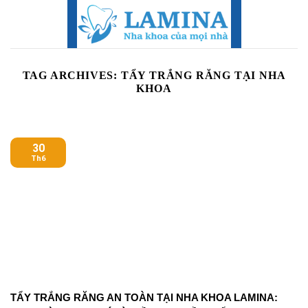
Skip
to
content
TAG ARCHIVES:
TẨY TRẮNG RĂNG TẠI NHA
KHOA
30
Th6
TẨY TRẮNG RĂNG AN TOÀN TẠI NHA KHOA LAMINA: