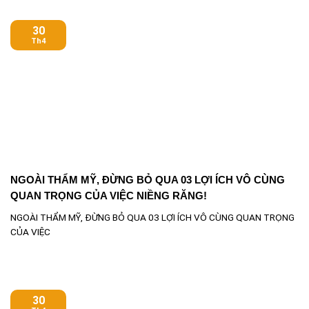
30
Th4
NGOÀI THẨM MỸ, ĐỪNG BỎ QUA 03 LỢI ÍCH VÔ CÙNG
QUAN TRỌNG CỦA VIỆC NIỀNG RĂNG!
NGOÀI THẨM MỸ, ĐỪNG BỎ QUA 03 LỢI ÍCH VÔ CÙNG QUAN TRỌNG
CỦA VIỆC
30