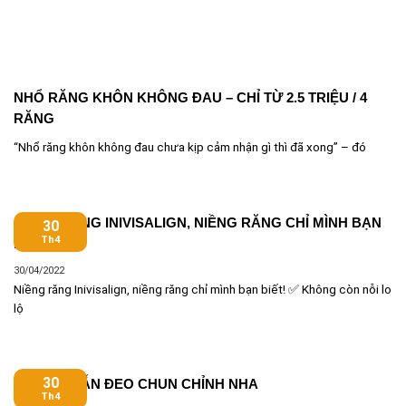
NHỔ RĂNG KHÔN KHÔNG ĐAU – CHỈ TỪ 2.5 TRIỆU / 4
RĂNG
“Nhổ răng khôn không đau chưa kịp cảm nhận gì thì đã xong” – đó
NIỀNG RĂNG INIVISALIGN, NIỀNG RĂNG CHỈ MÌNH BẠN
30
Th4
BIẾT!
30/04/2022
Niềng răng Inivisalign, niềng răng chỉ mình bạn biết! ✅ Không còn nỗi lo
lộ
30
HƯỚNG DẪN ĐEO CHUN CHỈNH NHA
Th4