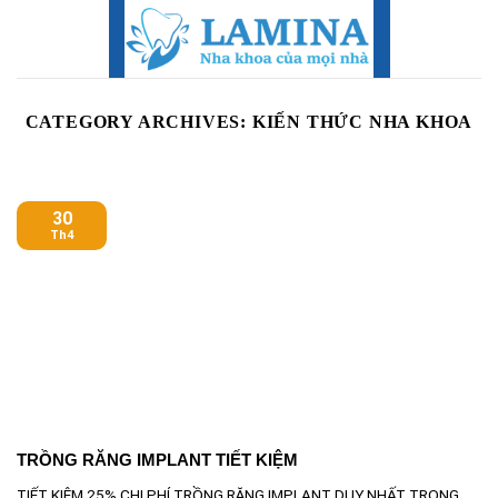
Skip
to
content
CATEGORY ARCHIVES:
KIẾN THỨC NHA KHOA
30
Th4
TRỒNG RĂNG IMPLANT TIẾT KIỆM
TIẾT KIỆM 25% CHI PHÍ TRỒNG RĂNG IMPLANT DUY NHẤT TRONG