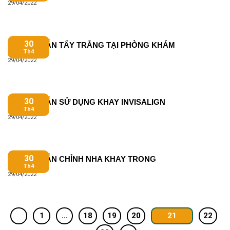
29/04/2022
30
HƯỚNG DẪN TẨY TRẮNG TẠI PHÒNG KHÁM
Th4
29/04/2022
30
HƯỚNG DẪN SỬ DỤNG KHAY INVISALIGN
Th4
29/04/2022
30
HƯỚNG DẪN CHỈNH NHA KHAY TRONG
Th4
29/04/2022
1
…
18
19
20
21
22