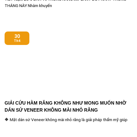
THÁNG NÀY Nhằm khuyến
30
Th4
GIẢI CỨU HÀM RĂNG KHÔNG NHƯ MONG MUỐN NHỜ
DÁN SỨ VENEER KHÔNG MÀI NHỎ RĂNG
🔶 Mặt dán sứ Veneer không mài nhỏ răng là giải pháp thẩm mỹ giúp